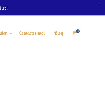
X
êtes!
0
tion
Contactez-moi
Blog