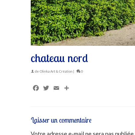
chateau nord
de
Olinka Art & Création
|
0
Facebook
Twitter
Email
Partager
Laisser un commentaire
Votre adresse e-mail ne sera pas publiée.