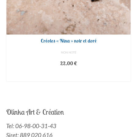
Créoles « Nina » noir et doré
NON NOTÉ
22,00
€
AJOUTER AU PANIER
Olinka Art & Création
Tel:
06-98-00-31-43
Siret: 889 020 616