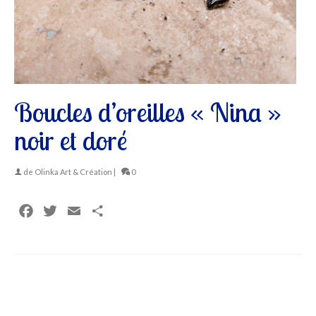
Boucles d’oreilles « Nina »
noir et doré
de
Olinka Art & Création
|
0
Facebook
Twitter
Email
Partager