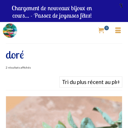
X
Chargement de nouveaux bijoux en
cours... - Passez de joyeuses fêtes!
0
doré
Trié
2 résultats affichés
du
plus
récent
au
plus
ancien