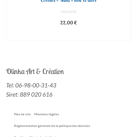
Créoles « Nina » noir et doré
NON NOTÉ
22,00
€
AJOUTER AU PANIER
Olinka Art & Création
Tel:
06-98-00-31-43
Siret: 889 020 616
Plan de site
Mentions légales
Réglementation générale de la politique des données